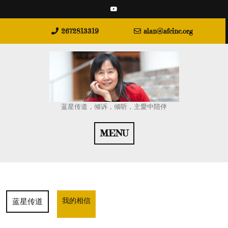
Skip
to
content
2672813319
alan@afcinc.org
蓝星传道，倾诉，倾听，主愛中陪伴
MENU
我的相信
蓝星传道