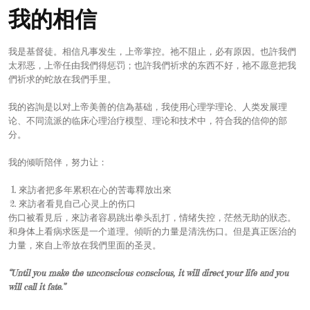
我的相信
我是基督徒。相信凡事发生，上帝掌控。祂不阻止，必有原因。也許我們
太邪恶，上帝任由我們得惩罚；也許我們祈求的东西不好，祂不愿意把我
們祈求的蛇放在我們手里。
我的咨詢是以对上帝美善的信為基础，我使用心理学理论、人类发展理
论、不同流派的临床心理治疗模型、理论和技术中，符合我的信仰的部
分。
我的倾听陪伴，努力让：
來訪者把多年累积在心的苦毒釋放出來
來訪者看見自己心灵上的伤口
伤口被看見后，來訪者容易跳出拳头乱打，情绪失控，茫然无助的狀态。
和身体上看病求医是一个道理。傾听的力量是清洗伤口。但是真正医治的
力量，來自上帝放在我們里面的圣灵。
“Until you make the unconscious conscious, it will direct your life and you
will call it fate.”